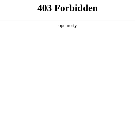
产品及服务
行业解决方案
合作伙伴
投资者关系
站的用户或浏览者，CA888亚洲城数码集团股份有限公司和/或其关联
亚洲城数码根据下列条款授予。如果您不同意下列任何条款、请停止使用